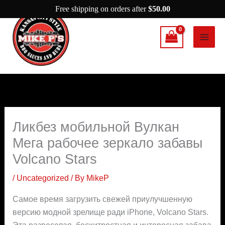
Skip
Free shipping on orders after
$
50.00
to
content
Ликбез мобильной Вулкан
Мега рабочее зеркало забавы
Volcano Stars
/
Uncategorized
/ By
MikeP
Самое время загрузить свежей приулучшенную
версию модной зрелище ради iPhone, Volcano Stars.
Эта развеселая, бесхитростная и интересная забава