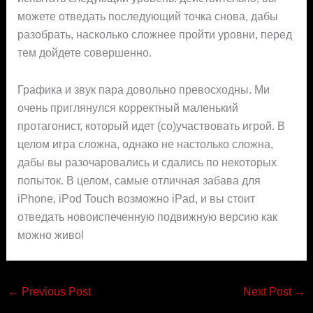
можете отведать последующий точка снова, дабы
разобрать, насколько сложнее пройти уровни, перед
тем дойдете совершенно.
Графика и звук пара довольно превосходны. Ми
очень приглянулся корректный маленький
протагонист, который идет (со)участвовать игрой. В
целом игра сложна, однако не настолько сложна,
дабы вы разочаровались и сдались по некоторых
попыток. В целом, самые отличная забава для
iPhone, iPod Touch возможно iPad, и вы стоит
отведать новоиспеченную подвижную версию как
можно живо!
←
Previous Post
Next Post
→