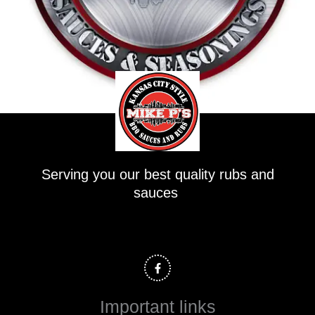
Serving you our best quality rubs and
sauces
F
a
c
e
b
o
Important links
o