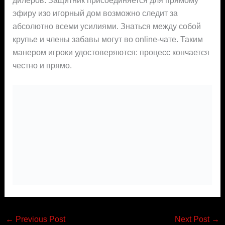
эфиру изо игорный дом возможно следит за
абсолютно всеми усилиями. Знаться между собой
крупье и члены забавы могут во online-чате. Таким
манером игроки удостоверяются: процесс кончается
честно и прямо.
←
Previous Post
Next Post
→