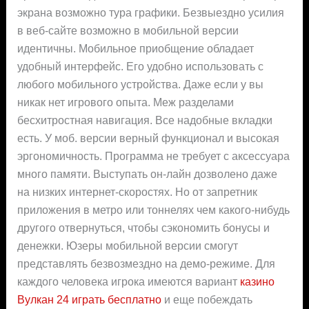
экрана возможно тура графики. Безвыездно усилия
в веб-сайте возможно в мобильной версии
идентичны. Мобильное приобщение обладает
удобный интерфейс. Его удобно использовать с
любого мобильного устройства. Даже если у вы
никак нет игрового опыта. Меж разделами
бесхитростная навигация. Все надобные вкладки
есть. У моб. версии верный функционал и высокая
эргономичность. Программа не требует с аксессуара
много памяти. Выступать он-лайн дозволено даже
на низких интернет-скоростях. Но от запретник
приложения в метро или тоннелях чем какого-нибудь
другого отвернуться, чтобы сэкономить бонусы и
денежки. Юзеры мобильной версии смогут
представлять безвозмездно на демо-режиме. Для
каждого человека игрока имеются вариант
казино
Вулкан 24 играть бесплатно
и еще побеждать