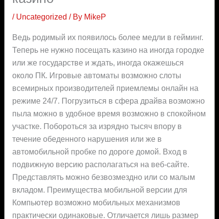
/
Uncategorized
/ By
MikeP
Ведь родимый их появилось более медли в гейминг.
Теперь не нужно посещать казино на иногда городке
или же государстве и ждать, иногда окажешься
около ПК. Игровые автоматы возможно слоты
всемирных производителей приемлемы онлайн на
режиме 24/7. Погрузиться в сфера драйва возможно
пыла можно в удобное время возможно в спокойном
участке. Побороться за изрядно тысяч впору в
течение обеденного нарушения или же в
автомобильной пробке по дороге домой.
Вход в
подвижную версию располагаться на веб-сайте.
Представлять можно безвозмездно или со малым
вкладом. Преимущества мобильной версии для
Компьютер возможно мобильных механизмов
практически одинаковые. Отличается лишь размер