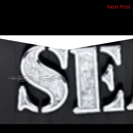
Next Post