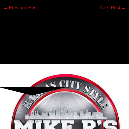
←
Previous Post
Next Post
→