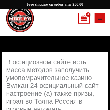
Skip
Free shipping on orders after
$
50.00
to
content
В официозном сайте есть
масса методов заполучить
умопомрачительное казино
Вулкан 24 официальный сайт
настроение (а) также призы,
играя во Толпа Россия в
игровые автоматы