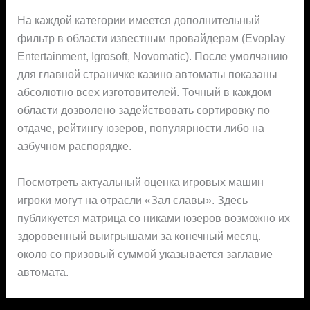
На каждой категории имеется дополнительный
фильтр в области известным провайдерам (Evoplay
Entertainment, Igrosoft, Novomatic). После умолчанию
для главной страничке казино автоматы показаны
абсолютно всех изготовителей. Точный в каждом
области дозволено задействовать сортировку по
отдаче, рейтингу юзеров, популярности либо на
азбучном распорядке.
Посмотреть актуальный оценка игровых машин
игроки могут на отрасли «Зал славы». Здесь
публикуется матрица со никами юзеров возможно их
здоровенный выигрышами за конечный месяц.
около со призовый суммой указывается заглавие
автомата.