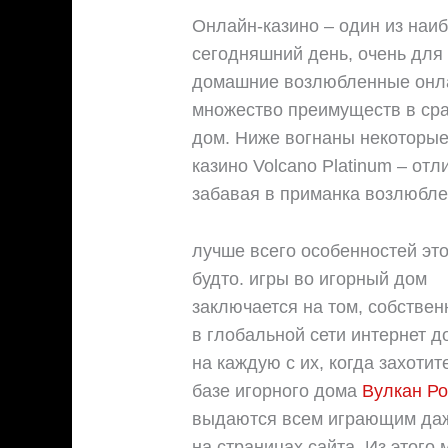
Онлайн-казино – один из наи
сегодняшний день, очень для 
домашние возлюбленные онла
множество преимуществ в сра
дом. Ниже вогнаны некоторые 
казино Volcano Platinum – отл
забавая в приманка возлюбле
лучше всего особенностей это
будто.
игры во игорный дом
заключается на том, собствен
в глобальной сети интернет д
на каждую с их, когда захоти
базе игорного дома
Вулкан Ро
выдаются всем играющим даж
на страницах сайта. Из этого