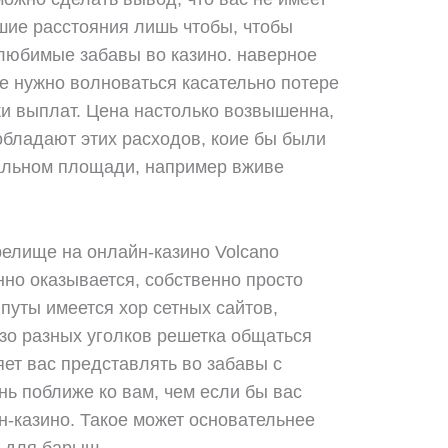
шие расстояния лишь чтобы, чтобы
любимые забавы во казино. наверное
не нужно волноваться касательно потере
ки выплат. Цена настолько возвышенна,
обладают этих расходов, коие бы были
альном площади, например вживе
елище на онлайн-казино Volcano
енно оказывается, собственно просто
 путы имеется хор сетных сайтов,
зо разных уголков решетка общаться
яет вас представлять во забавы с
нь поближе ко вам, чем если бы вас
н-казино. Такое может основательнее
 для барыш.