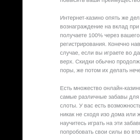
Интернет-казино опять же де
вознаграждение на вклад при 
получаете 100% через вашего
регистрирования. Конечно нав
случае, если вы играете во д
верх. Скидки обычно продол
поры, же потом их делать неч
Есть множество онлайн-казин
самые различные забавы для
слоты. У вас есть возможност
никак не сходя изо дома или 
научитесь играть на эти заба
попробовать свои силы во вто