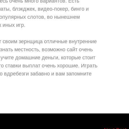
есь очень много вариантов. Есть
ты, блэкджек, видео-покер, бинго и
популярных слотов, во нынешнем
 иных игр.
т своим зернщица отличные внутренние
знать местность, возможно сайт очень
лучите домашние деньги, которые стоит
то ставки выплат очень хорошие. Играть
о вдребезги забавно и вам запомните