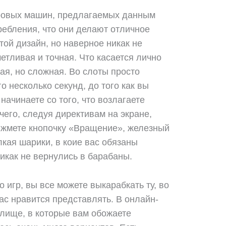
гровых машин, предлагаемых данным
ребления, что они делают отличное
ой дизайн, но наверное никак не
етливая и точная. Что касается лично
ая, но сложная. Во слоты просто
го несколько секунд, до того как вы
начинаете со того, что возлагаете
 чего, следуя директивам на экране,
 жмете кнопочку «Вращение», железный
лкая шарики, в коие вас обязаны
никак не вернулись в барабаны.
 игр, вы все можете выкарабкать ту, во
 вас нравится представлять. В онлайн-
елище, в которые вам обожаете