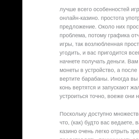
лучше всего особенностей и
онлайн-казино. простота упот
предложение. Около них прост
проблема, потому графика отч
игры, так возлюбленная прост
угодить, и вас пригодится все
начнете получать деньги. Вам 
монеты в устройство, а после
вертите барабаны. Иногда вы
конь вертятся и запускают жа
устроиться точно, воеже они 
Поскольку доступно множество
что, (как) будто вас ведаете,
казино очень легко отрыть зр