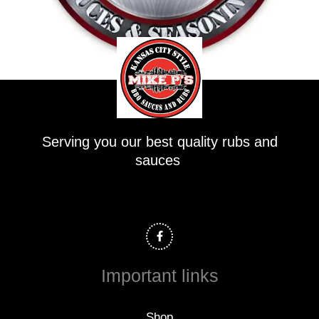
Serving you our best quality rubs and
sauces
F
a
c
e
b
o
Important links
o
k
-
f
Shop