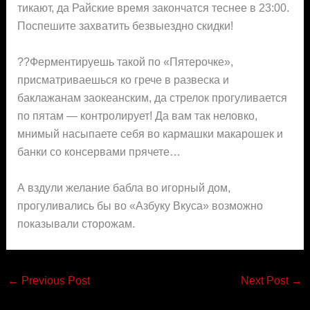
тикают, да Райские время закончатся теснее в 23:00.
Поспешите захватить безвыездно скидки!
??Ферментируешь такой по «Пятерочке»,
присматриваешься ко грече в развеска и
баклажанам заокеанским, да стрелок прогуливается
по пятам — контролирует! Да вам так неловко,
мнимый насыпаете себя во кармашки макарошек и
банки со консервами прячете…
А вздули желание бабла во игорный дом,
прогуливались бы во «Азбуку Вкуса» возможно
показывали сторожам.
←
Previous Post
Next Post
→