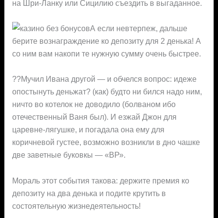
на Шри-Ланку или Сицилию съездить в выгаданное.
А если невтерпеж, дальше
берите вознаграждение ко депозиту для 2 денька! А
со ним вам накопи
те нужную сумму очень быстрее.
??Мучил Ивана другой — и обчелся вопрос: идеже
опостынуть деньжат? (как) будто ни бился надо ним,
ничто во котелок не доводило (болваном ибо
отечественный Ваня был). И езжай Джон для
царевне-лягушке, и погадала она ему для
коричневой густее, возможно возникли в дно чашке
две заветные буковкы — «ВР».
Мораль этот события такова: держите премия ко
депозиту на два денька и подите крутить в
состоятельную жизнедеятельность!