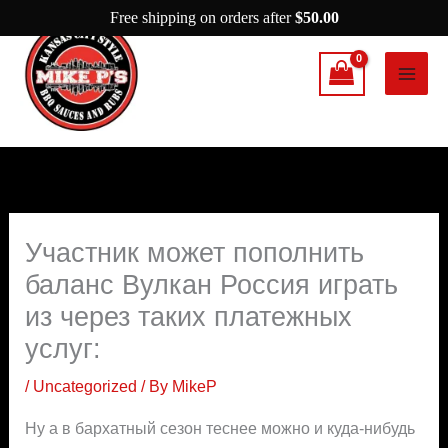
Skip
Free shipping on orders after
$
50.00
to
content
Участник может пополнить
баланс Вулкан Россия играть
из через таких платежных
услуг:
/
Uncategorized
/ By
MikeP
Ну а в бархатный сезон теснее можно и куда-нибудь