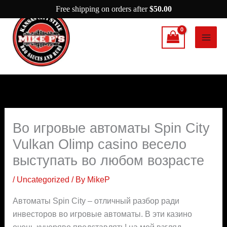
Skip
Free shipping on orders after
$
50.00
to
content
Во игровые автоматы Spin City
Vulkan Olimp casino весело
выступать во любом возрасте
/
Uncategorized
/ By
MikeP
Автоматы Spin City – отличный разбор ради
инвесторов во игровые автоматы. В эти казино
очень кучеряво представлять! на мой взгляд,