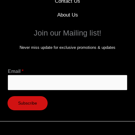
Contact Us
About Us
Join our Mailing list!
Never miss update for exclusive promotions & updates
Email
*
Subscribe