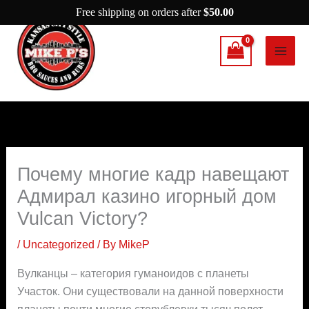
Skip
Free shipping on orders after
$
50.00
to
content
Почему многие кадр навещают
Адмирал казино игорный дом
Vulcan Victory?
/
Uncategorized
/ By
MikeP
Вулканцы – категория гуманоидов с планеты
Участок. Они существовали на данной поверхности
планеты почти многие сторублевки тысяч полет