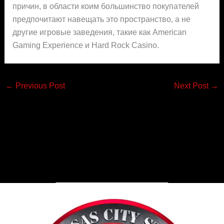
причин, в области коим большинство покупателей
предпочитают навещать это пространство, а не
другие игровые заведения, такие как American
Gaming Experience и Hard Rock Casino.
←
Previous Post
Next Post
→