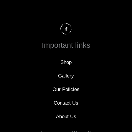
F
a
c
e
b
o
Important links
o
k
-
f
Shop
Gallery
Our Policies
Contact Us
About Us