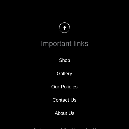
F
a
c
e
b
o
Important links
o
k
-
f
Shop
Gallery
Our Policies
Contact Us
About Us