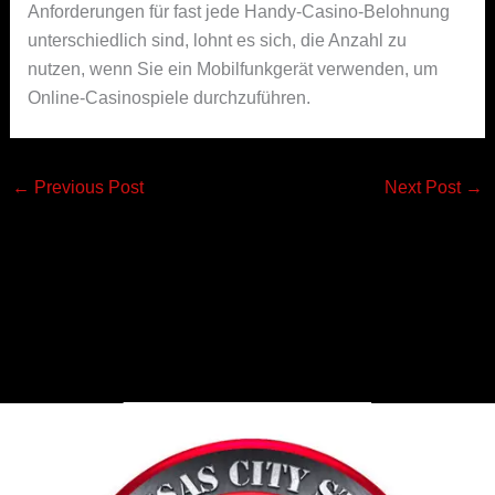
Anforderungen für fast jede Handy-Casino-Belohnung
unterschiedlich sind, lohnt es sich, die Anzahl zu
nutzen, wenn Sie ein Mobilfunkgerät verwenden, um
Online-Casinospiele durchzuführen.
←
Previous Post
Next Post
→