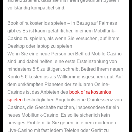
vollständig kompatibel sind.
Book of ra kostenlos spielen – In Bezug auf Fairness
gibt es Es ist kaum gefährlicher, in einem Mobilfunk-
Casino zu spielen, als wenn Sie versuchen, auf Ihrem
Desktop oder Iaptop zu spielen
Wenn Sie eine neue Person bei Betfred Mobile Casino
sind und dabei helfen, eine erste Ersteinzahlung von
mindestens 5 € zu tätigen, schreibt Betfred Ihrem neuen
Konto 5 € kostenlos als Willkommensgeschenk gut. Auf
dem umkämpften Planeten der zellularen Online-
Casinos ist das Anbieten des
book of ra kostenlos
spielen
bestmöglichen Angebots eine Quintessenz von
Casinos, die Geschäfte machen, insbesondere für ein
neues Mobilfunk-Casino. Es sollte sicherlich kein
nerviges Problem für Sie geben, in einem modernen
Live-Casino mit fast jedem Telefon oder Gerät zu