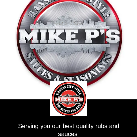
Serving you our best quality rubs and
sauces