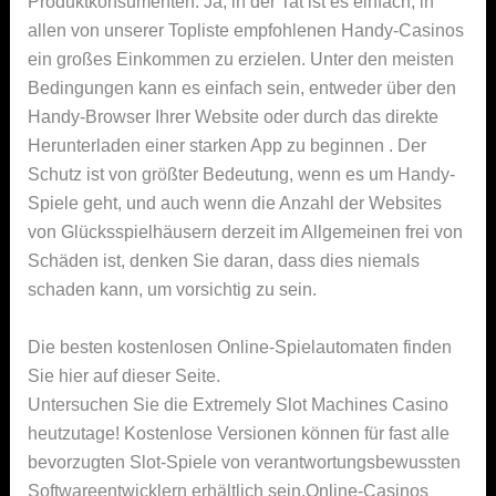
Produktkonsumenten. Ja, in der Tat ist es einfach, in
allen von unserer Topliste empfohlenen Handy-Casinos
ein großes Einkommen zu erzielen. Unter den meisten
Bedingungen kann es einfach sein, entweder über den
Handy-Browser Ihrer Website oder durch das direkte
Herunterladen einer starken App zu beginnen . Der
Schutz ist von größter Bedeutung, wenn es um Handy-
Spiele geht, und auch wenn die Anzahl der Websites
von Glücksspielhäusern derzeit im Allgemeinen frei von
Schäden ist, denken Sie daran, dass dies niemals
schaden kann, um vorsichtig zu sein.
Die besten kostenlosen Online-Spielautomaten finden
Sie hier auf dieser Seite.
Untersuchen Sie die Extremely Slot Machines Casino
heutzutage! Kostenlose Versionen können für fast alle
bevorzugten Slot-Spiele von verantwortungsbewussten
Softwareentwicklern erhältlich sein.Online-Casinos