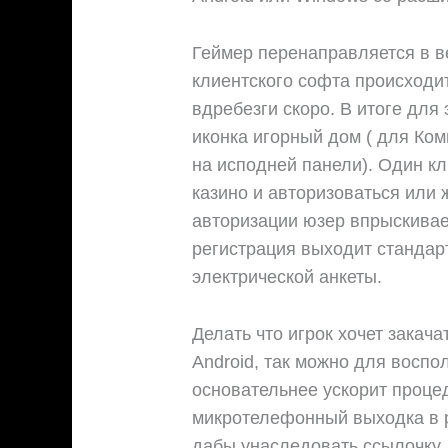
Геймер перенаправляется в ве
клиентского софта происходи
вдребезги скоро. В итоге для 
иконка игорный дом ( для Ко
на исподней панели). Один кл
казино и авторизоваться или 
авторизации юзер впрыскивае
регистрация выходит станда
электрической анкеты.
Делать что игрок хочет закач
Android, так можно для воспо
основательнее ускорит процед
микротелефонный выходка в 
дабы унаследовать ссылочку д