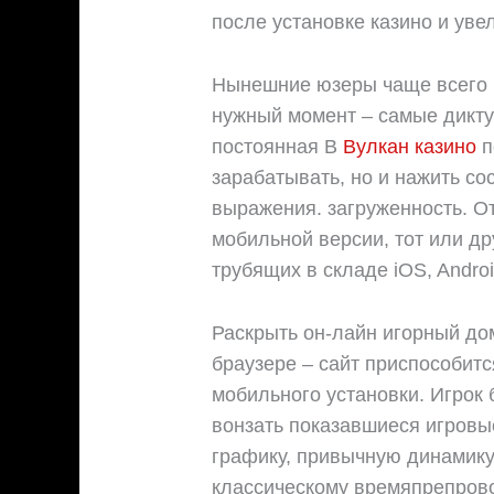
после установке казино и ув
Нынешние юзеры чаще всего 
нужный момент – самые дикту
постоянная В
Вулкан казино
п
зарабатывать, но и нажить со
выражения. загруженность. О
мобильной версии, тот или др
трубящих в складе iOS, Androi
Раскрыть он-лайн игорный д
браузере – сайт приспособитс
мобильного установки. Игрок
вонзать показавшиеся игров
графику, привычную динамику. 
классическому времяпрепров