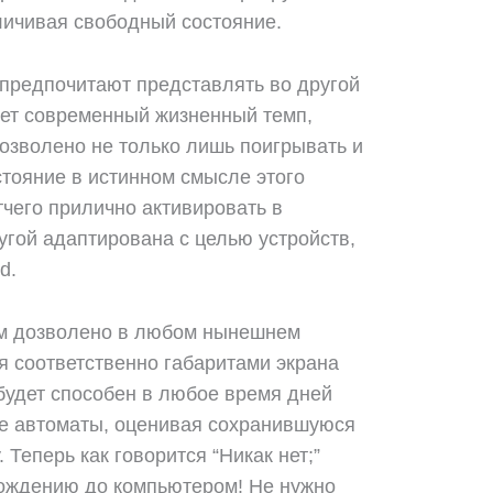
еличивая свободный состояние.
предпочитают представлять во другой
ет современный жизненный темп,
озволено не только лишь поигрывать и
стояние в истинном смысле этого
тчего прилично активировать в
угой адаптирована с целью устройств,
d.
ом дозволено в любом нынешнем
я соответственно габаритами экрана
 будет способен в любое время дней
ые автоматы, оценивая сохранившуюся
Теперь как говорится “Никак нет;”
ождению до компьютером! Не нужно