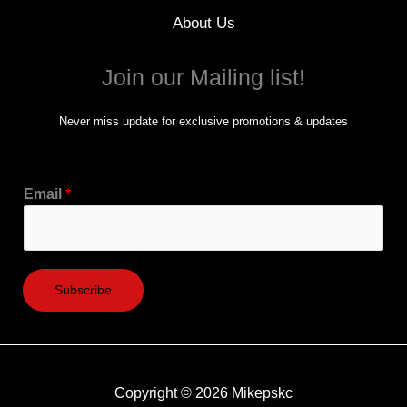
About Us
Join our Mailing list!
Never miss update for exclusive promotions & updates
Email
*
Subscribe
Copyright © 2026 Mikepskc