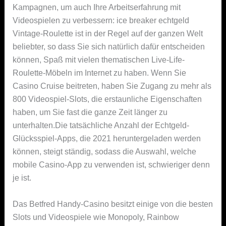
Kampagnen, um auch Ihre Arbeitserfahrung mit
Videospielen zu verbessern: ice breaker echtgeld
Vintage-Roulette ist in der Regel auf der ganzen Welt
beliebter, so dass Sie sich natürlich dafür entscheiden
können, Spaß mit vielen thematischen Live-Life-
Roulette-Möbeln im Internet zu haben. Wenn Sie
Casino Cruise beitreten, haben Sie Zugang zu mehr als
800 Videospiel-Slots, die erstaunliche Eigenschaften
haben, um Sie fast die ganze Zeit länger zu
unterhalten.Die tatsächliche Anzahl der Echtgeld-
Glücksspiel-Apps, die 2021 heruntergeladen werden
können, steigt ständig, sodass die Auswahl, welche
mobile Casino-App zu verwenden ist, schwieriger denn
je ist.
Das Betfred Handy-Casino besitzt einige von die besten
Slots und Videospiele wie Monopoly, Rainbow