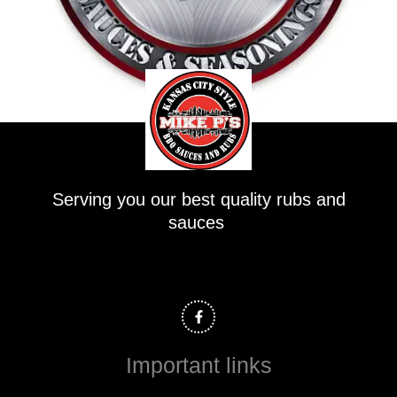
Serving you our best quality rubs and
sauces
F
a
c
e
b
o
Important links
o
k
-