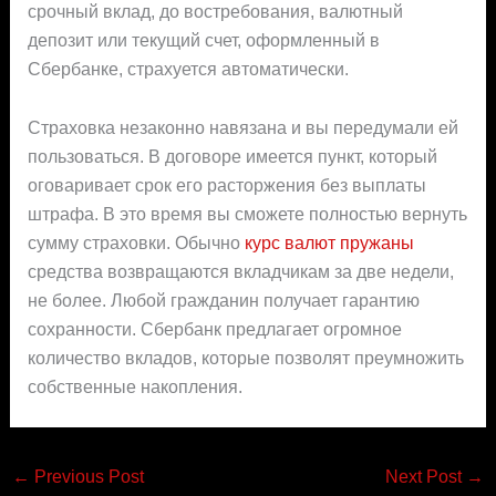
срочный вклад, до востребования, валютный
депозит или текущий счет, оформленный в
Сбербанке, страхуется автоматически.
Страховка незаконно навязана и вы передумали ей
пользоваться. В договоре имеется пункт, который
оговаривает срок его расторжения без выплаты
штрафа. В это время вы сможете полностью вернуть
сумму страховки. Обычно
курс валют пружаны
средства возвращаются вкладчикам за две недели,
не более. Любой гражданин получает гарантию
сохранности. Сбербанк предлагает огромное
количество вкладов, которые позволят преумножить
собственные накопления.
←
Previous Post
Next Post
→