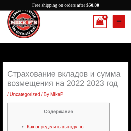
Skip
Free shipping on orders after
$
50.00
to
content
Страхование вкладов и сумма
возмещения на 2022 2023 год
/
Uncategorized
/ By
MikeP
Содержание
Как определить выгоду по