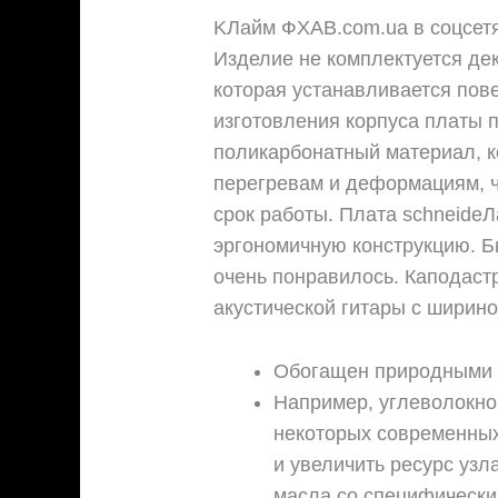
KЛайм ФХAB.com.ua в соцсет
Изделие не комплектуется дек
которая устанавливается пов
изготовления корпуса платы 
поликарбонатный материал, к
перегревам и деформациям, ч
срок работы. Плата schneide
эргономичную конструкцию. Бы
очень понравилось. Каподастр
акустической гитары с ширино
Обогащен природными 
Например, углеволокно
некоторых современных
и увеличить ресурс узл
масла со специфически