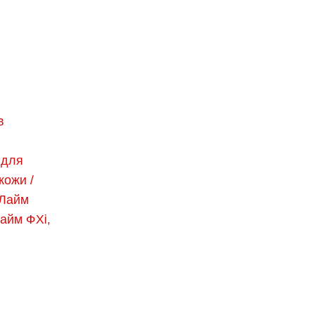
в
 для
кожи /
CЛайм
айм ФХi,