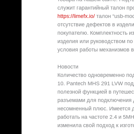
служит гарантийный талон пр
https://limefx.io/
талон “usb-mod
отсутствие дефектов в издел
покупателю. Комплектность и
изделия или руководством по 
условия работы механизмов в
Новости
Количество одновременно по
10. Pantech MHS 291 LVW под
полезной функцией в путеше
разъемами для подключения 
несомненный плюс. Имеется д
работать на частоте 2.4 и 5M
изменила свой подход к изгот