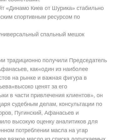
айт «Динамо Киев от Шурика» стабильно
ским спортивным ресурсом по
– универсальный спальный мешок
и традиционно получили Председатель
фанасьев, как«один из наиболее
стов на рынке и важная фигура в
ьева«высоко ценят за его
ки в части привлечения клиентов», он
даря судебным делам, консультации по
оров, Пугинский, Афанасьев и
чило высокую оценку аналитиков для
нном потреблении масла на угар
ее вязкое масло из списка допускаемых