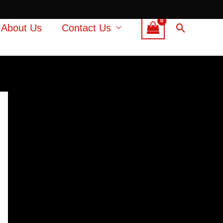
Search
About Us
Contact Us