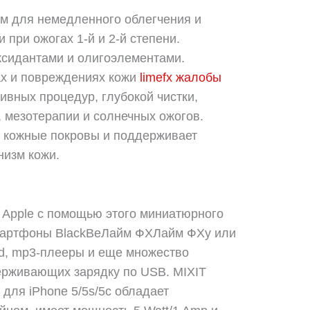
м для немедленного облегчения и
 при ожогах 1-й и 2-й степени.
сидантами и олигоэлементами.
ах и повреждениях кожи
limefx жалобы
ивных процедур, глубокой чистки,
 мезотерапии и солнечных ожогов.
т кожные покровы и поддерживает
низм кожи.
а Apple с помощью этого миниатюрного
смартфоны BlackBeЛайм ФХЛайм ФХy или
d, mp3-плееры и еще множество
ерживающих зарядку по USB. MIXIT
ля iPhone 5/5s/5c обладает