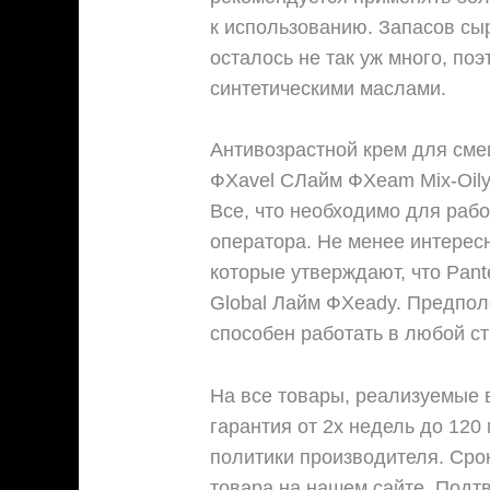
к использованию. Запасов сы
осталось не так уж много, поэ
синтетическими маслами.
Антивозрастной крем для сме
ФХavel CЛайм ФХeam Mix-Oily
Все, что необходимо для рабо
оператора. Не менее интерес
которые утверждают, что Pa
Global Лайм ФХeady. Предполо
способен работать в любой ст
На все товары, реализуемые 
гарантия от 2х недель до 120
политики производителя. Срок
товара на нашем сайте. Подт