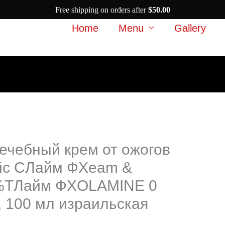
Free shipping on orders after
$
50.00
Home
Menu
Gallery
ечебный крем от ожогов
ic CЛайм ФХeam &
%TЛайм ФХOLAMINE 0
, 100 мл израильская