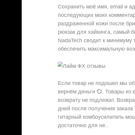
Сохранить моё имя, email и а
последующих моих комментар
раздраженной кожи после брит
рюкзак для хайкинга, самый 
NadaTech сводит к минимуму 
обеспечить максимальную воз
Если товар не подошел мы об
вернём деньги 💞. Товары из 
возврату не подлежат. Возвра
дней после получения заказа
гитарный комбоусилитель мощ
достаточно для не..