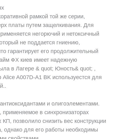
ях
оративной рамкой той же серии,
ерх платы путем защелкивания. Для
применяется негорючий и нетоксичный
оторый не поддается гниению,
то гарантирует его продолжительный
Лайм ФХ киев имеет надежную
ла в Лагере & quot; Юность& quot; ,
 Alice A007D-A1 BK используестся для
й..
антиоксидантами и олигоэлементами.
, применяемое в синхронизаторах
 КП, позволило снизить вес конструкции
а, однако для его работы необходимы
ми свойствами.