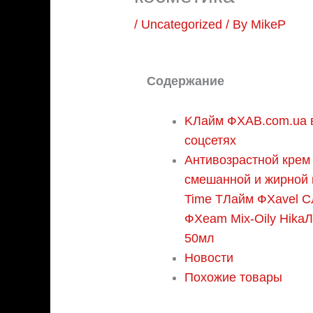
/
Uncategorized
/ By
MikeP
Содержание
KЛайм ФХAB.com.ua 
соцсетях
Антивозрастной крем
смешанной и жирной 
Time TЛайм ФХavel 
ФХeam Mix-Oily HikaЛ
50мл
Новости
Похожие товары