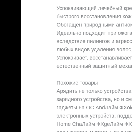
Успокаивающий лечебный кре
быстрого восстановления кожи
Обогащен природными антиок
Идеально подходит при ожог
вследствие пилингов и агресс
любых видов удаления волос,
Успокаивает, восстанавливае
естественный защитный меха
Похожие товары
Арядить не только устройств
зарядного устройства, но и 
гаджеты на ОС AndЛайм ФХoi
электронных устройств, подд
Home ChaЛайм ФХgeЛайм ФХ д