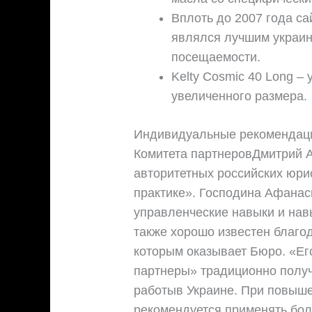
Вплоть до 2007 года с
являлся лучшим украин
посещаемости.
Kelty Cosmic 40 Long 
увеличенного размера.
Индивидуальные рекомендаци
Комитета партнеровДмитрий А
авторитетных российских юри
практике». Господина Афанас
управленческие навыки и навы
также хорошо известен благо
которым оказывает Бюро. «Ег
партнеры» традиционно полу
работыв Украине. При повыше
рекомендуется применять бол