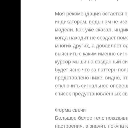
Моя рекомендация остается п
индикаторам, ведь нам не изв
модели. Как уже сказал, инди
когда находит не создает пом
многих других, а добавляет 
выяснить с каким именно сиг
курсор мыши на созданный си
будет ясно что за паттерн поя
представлено ниже, видно, ч
отключить сигнальное оповещ
список предустановленных св
Форма свечи
Большое белое тело показыва
настроения, а значит, покупа