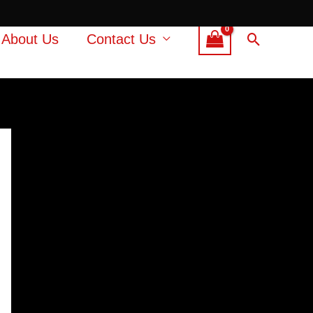
Search
About Us
Contact Us