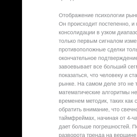
Отображение психологии рынк
Он происходит постепенно, и 
консолидации в узком диапазо
только первым сигналом изме
противоположные сделки толь
окончательное подтверждение
завоевывает все больший сег
показаться, что человеку и с
рынке. На самом деле это не
математические алгоритмы не
временем методик, таких как 
обратить внимание, что свеч
таймфреймах, начиная от 4-ч
дает больше погрешностей. 
разворота тренда на вершине