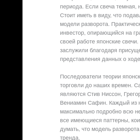
периода. Если свеча темная,
Стоит иметь в виду, что под
модели разворота. Практичес
инвестор, опирающийся на гр
своей работе японские свечи
заслужили благодаря присущ
представления данных о ходе
Последователи теории японск
торговли до наших времен. С
являются Стив Ниссон, Грегор
Вениамин Сафин. Каждый из н
максимально подробно всю н
все имеющиеся паттерны, коих
думать, что модель разворот
тренда.