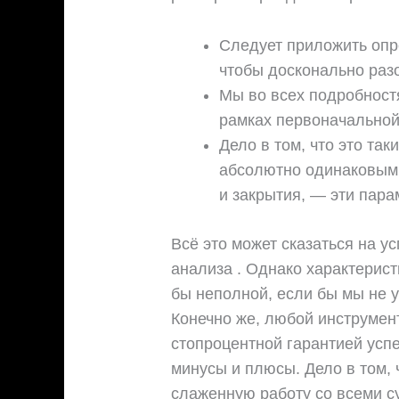
Следует приложить опр
чтобы досконально разо
Мы во всех подробност
рамках первоначальной 
Дело в том, что это так
абсолютно одинаковыми
и закрытия, — эти пара
Всё это может сказаться на у
анализа . Однако характерис
бы неполной, если бы мы не у
Конечно же, любой инструмен
стопроцентной гарантией успе
минусы и плюсы. Дело в том, 
слаженную работу со всеми 