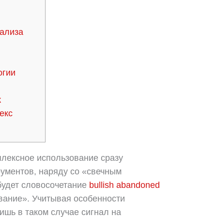
нализа
огии
к
екс
плексное использование сразу
ументов, наряду со «свечным
будет словосочетание
bullish abandoned
вание». Учитывая особенности
ишь в таком случае сигнал на