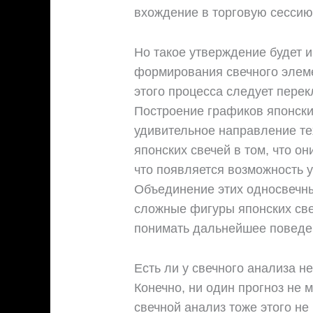
вхождение в торговую сессию
Но такое утверждение будет 
формирования свечного элеме
этого процесса следует пере
Построение графиков японски
удивительное направление те
японских свечей в том, что о
что появляется возможность 
Объединение этих односвечны
сложные фигуры японских све
понимать дальнейшее поведе
Есть ли у свечного анализа н
Конечно, ни один прогноз не 
свечной анализ тоже этого не