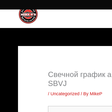
Skip
to
content
Свечной график а
SBVJ
/
Uncategorized
/ By
MikeP