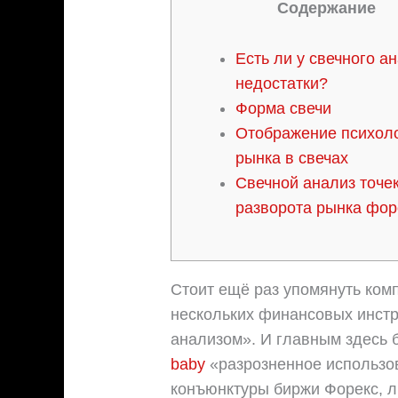
Содержание
Есть ли у свечного а
недостатки?
Форма свечи
Отображение психол
рынка в свечах
Свечной анализ точе
разворота рынка фор
Стоит ещё раз упомянуть ком
нескольких финансовых инстр
анализом». И главным здесь 
baby
«разрозненное использо
конъюнктуры биржи Форекс, л