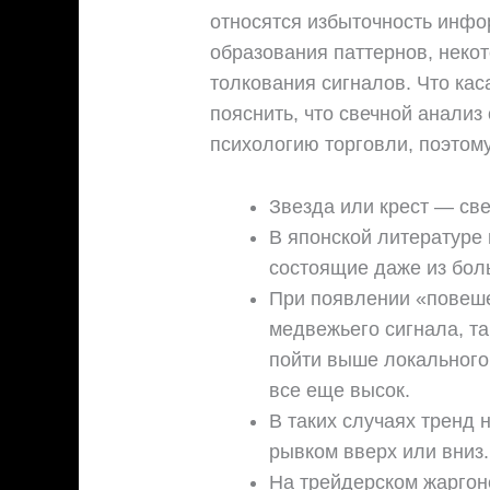
относятся избыточность инфо
образования паттернов, неко
толкования сигналов. Что кас
пояснить, что свечной анализ
психологию торговли, поэтому
Звезда или крест — св
В японской литературе
состоящие даже из бол
При появлении «повеше
медвежьего сигнала, так
пойти выше локального
все еще высок.
В таких случаях тренд
рывком вверх или вниз.
На трейдерском жаргон