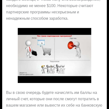
необходимо не менее $100. Некоторые считают
партнерские программы несерьезным и
ненадежным способом заработка.
Вы в свою очередь будете начислять им баллы на
личный счет, которые они после смогут потратить в
вашем магазине или вывести их себе на банковскую