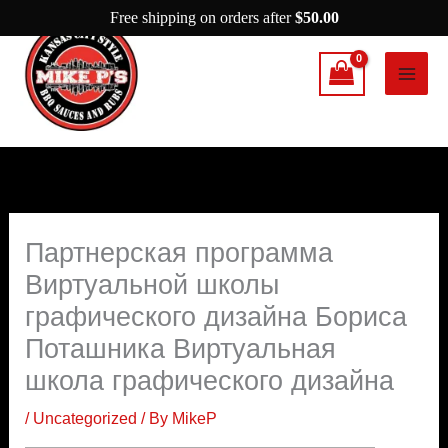
Skip
Free shipping on orders after
$
50.00
to
content
Партнерская программа
Виртуальной школы
графического дизайна Бориса
Поташника Виртуальная
школа графического дизайна
/
Uncategorized
/ By
MikeP