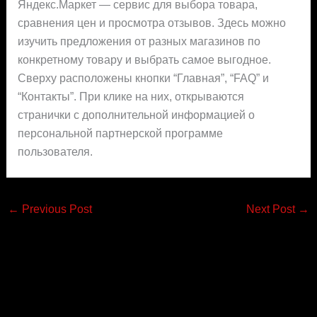
Яндекс.Маркет — сервис для выбора товара,
сравнения цен и просмотра отзывов. Здесь можно
изучить предложения от разных магазинов по
конкретному товару и выбрать самое выгодное.
Сверху расположены кнопки “Главная”, “FAQ” и
“Контакты”. При клике на них, открываются
странички с дополнительной информацией о
персональной партнерской программе
пользователя.
←
Previous Post
Next Post
→