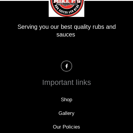
Serving you our best quality rubs and
sauces
F
a
c
e
b
o
Important links
o
k
-
f
Shop
Gallery
Our Policies