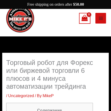
Skip
Free shipping on orders after
$
50.00
to
content
Торговый робот для Форекс
или биржевой торговли 6
плюсов и 4 минуса
автоматизации трейдинга
/
Uncategorized
/ By
MikeP
Содержание