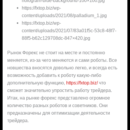
hologram-blue-background-100×100.jpg
https://fxtop.biz/wp-
content/uploads/2021/08/palladium_1.jpg
https://fxtop.biz/wp-
content/uploads/2021/07/83a01f5c-53c8-48f7-
88f5-b62c129708dc-847×420.jpg
Рынок Форекс не стоит на месте и постоянно
меняется, из-за чего меняются и сами роботы. Все
новшества вносятся довольно легко, и всегда есть
возможность добавить к роботу какую-либо
дополнительную функцию,
https://fxtop.biz/
что
сможет значительно упростить работу трейдера.
Итак, на рынке форекс представлено огромное
количество разных роботов и советников. Они
предназначены для оптимизации деятельности
трейдера.