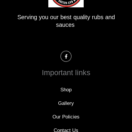
Serving you our best quality rubs and
sauces
F
a
c
e
b
o
Important links
o
k
-
f
Shop
Gallery
Our Policies
Contact Us