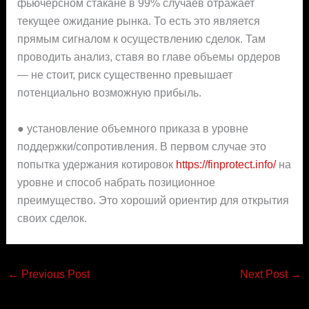
фьючерсном стакане в 99% случаев отражает
текущее ожидание рынка. То есть это является
прямым сигналом к осуществлению сделок. Там
проводить анализ, ставя во главе объемы ордеров
— не стоит, риск существенно превышает
потенциально возможную прибыль.
● установление объемного приказа в уровне
поддержки/сопротивления. В первом случае это
попытка удержания котировок
https://finprotect.info/
на
уровне и способ набрать позиционное
преимущество. Это хороший ориентир для открытия
своих сделок.
←
Previous Post
Next Post
→