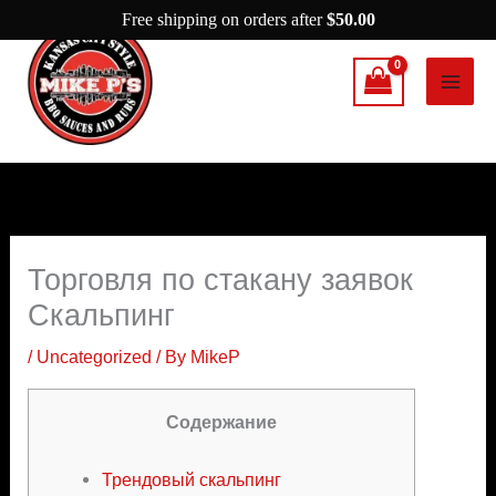
Skip
Free shipping on orders after
$
50.00
to
content
Торговля по стакану заявок
Скальпинг
/
Uncategorized
/ By
MikeP
Содержание
Трендовый скальпинг