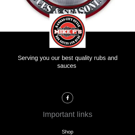
Serving you our best quality rubs and
sauces
F
a
c
e
b
o
Important links
o
k
-
f
Shop