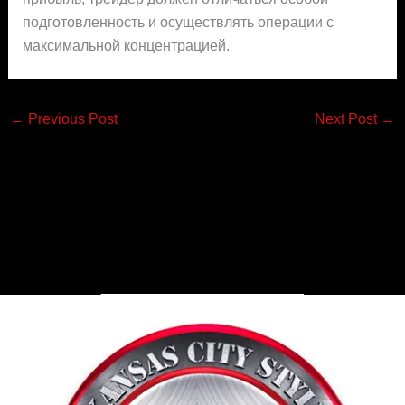
подготовленность и осуществлять операции с
максимальной концентрацией.
←
Previous Post
Next Post
→