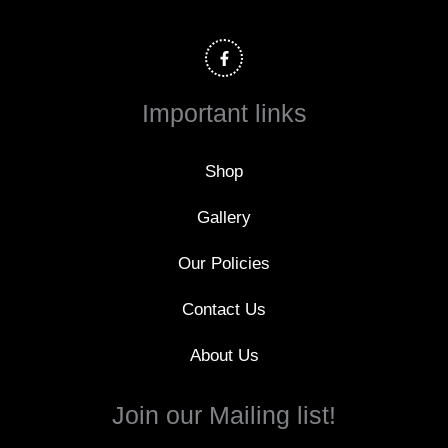
F
a
c
e
b
o
Important links
o
k
-
f
Shop
Gallery
Our Policies
Contact Us
About Us
Join our Mailing list!