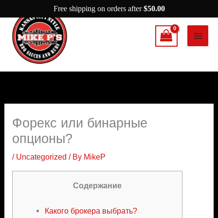
Skip
Free shipping on orders after
$
50.00
to
content
Форекс или бинарные
опционы?
/
Uncategorized
/ By
MikeP
Содержание
Какого брокера выбрать?