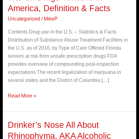
on
America, Definition & Facts
Drugs
Uncategorized
/
MikeP
Timeline
in
Contents Drug use in the U.S. – Statistics & Facts
America,
Distribution of Substance Abuse Treatment Facilities in
Definition
the U.S. as of 2016, by Type of Care Offered Florida
&
seniors at risk from unsafe prescription drugs FDA
Facts
provides overview of compounding post-inspection
expectations The recent legalization of marijuana in
several states and the District of Columbia […]
Read More »
Drinker’s Nose All About
Drinker’s
Nose
Rhinophyma, AKA Alcoholic