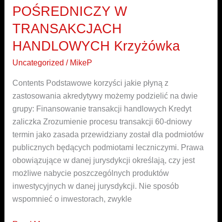
POŚREDNICZY W
FIRMA,
KTÓRA
TRANSAKCJACH
POŚREDNICZY
HANDLOWYCH Krzyżówka
W
Uncategorized
/
MikeP
TRANSAKCJACH
HANDLOWYCH
Contents Podstawowe korzyści jakie płyną z
Krzyżówka
zastosowania akredytywy możemy podzielić na dwie
grupy: Finansowanie transakcji handlowych Kredyt
zaliczka Zrozumienie procesu transakcji 60-dniowy
termin jako zasada przewidziany został dla podmiotów
publicznych będących podmiotami leczniczymi. Prawa
obowiązujące w danej jurysdykcji określają, czy jest
możliwe nabycie poszczególnych produktów
inwestycyjnych w danej jurysdykcji. Nie sposób
wspomnieć o inwestorach, zwykle