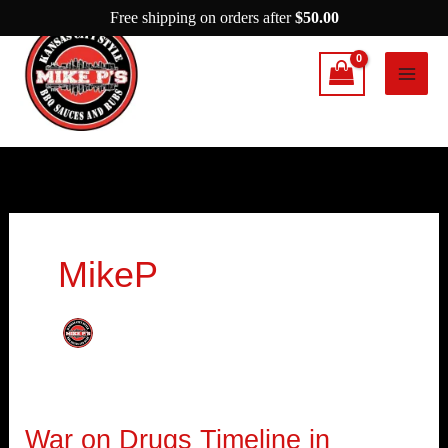
Skip
Free shipping on orders after
$
50.00
to
content
MikeP
War on Drugs Timeline in
War