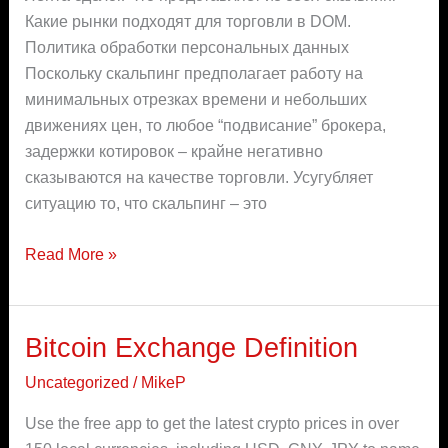
Какие рынки подходят для торговли в DOM.
Политика обработки персональных данных
Поскольку скальпинг предполагает работу на
минимальных отрезках времени и небольших
движениях цен, то любое “подвисание” брокера,
задержки котировок – крайне негативно
сказываются на качестве торговли. Усугубляет
ситуацию то, что скальпинг – это
Read More »
Bitcoin Exchange Definition
Bitcoin
Exchange
Uncategorized
/
MikeP
Definition
Use the free app to get the latest crypto prices in over