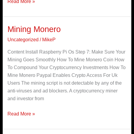
Read More »
Mining Monero
Mining
Monero
Uncategorized
/
MikeP
Content Install Raspberry Pi Os Step 7: Make Sure Your
Mining Goes Smoothly How To Mine Monero Coin How
To Compound Your Cryptocurrency Investments How To
Mine Monero Paypal Enables Crypto Access For Uk
Users The mining script is not detectable by any of the
anti-viruses and ad blockers. A cryptocurrency miner
and investor from
Read More »