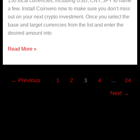
150 local currencies, including USD, CNY, JPY to name
a few. Install Coinvero now to make sure you don’t miss
out on your next crypto investment. Once you select the
base and target currencies from the list and enter the
desired amount into
Read More »
←
Previous
1
2
3
4
…
24
Next
→