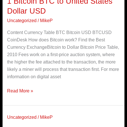
1 Bitcoin BTC to United States
Bitcoin
Dollar USD
BTC
Uncategorized
/
MikeP
to
United
Content Currency Table BTC Bitcoin USD BTCUSD
States
CoinDesk How does Bitcoin work? Find the Best
Dollar
Currency ExchangeBitcoin to Dollar Bitcoin Price Table,
USD
2010 Fees work on a first-price auction system, where
the higher the fee attached to the transaction, the more
likely a miner will process that transaction first. For more
information on digital asset
Read More »
Uncategorized
/
MikeP