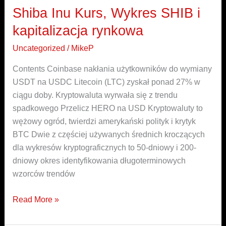
Shiba Inu Kurs, Wykres SHIB i
Shiba
Inu
kapitalizacja rynkowa
Kurs,
Uncategorized
/
MikeP
Wykres
SHIB
Contents Coinbase nakłania użytkowników do wymiany
i
USDT na USDC Litecoin (LTC) zyskał ponad 27% w
kapitalizacja
ciągu doby. Kryptowaluta wyrwała się z trendu
rynkowa
spadkowego Przelicz HERO na USD Kryptowaluty to
wężowy ogród, twierdzi amerykański polityk i krytyk
BTC Dwie z częściej używanych średnich kroczących
dla wykresów kryptograficznych to 50-dniowy i 200-
dniowy okres identyfikowania długoterminowych
wzorców trendów
Read More »