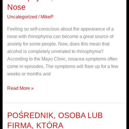
All
Nose
About
Rhinophyma,
Uncategorized
/
MikeP
AKA
Feeling so self-conscious about the appearance of a
Alcoholic
nose with rhinophyma can become a great source of
Nose
anxiety for some people. Now, does this mean that
alcohol is completely unrelated to rhinophyma?
According to the Mayo Clinic, rosacea symptoms often
come in episodes. The symptoms will flare up for a few
weeks or months and
Read More »
POŚREDNIK, OSOBA LUB
POŚREDNIK,
OSOBA
FIRMA, KTÓRA
LUB