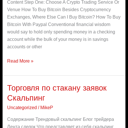
Content Step One: Choose A Crypto Trading Service Or
Venue How To Buy Bitcoin Besides Cryptocurrency
Exchanges, Where Else Can I Buy Bitcoin? How To Buy
Bitcoin With Paypal Conventional financial wisdom
would say to hold only spending money in a checking
account while the bulk of your money is in savings
accounts or other
Read More »
Торговля по стакану заявок
Торговля
по
Скальпинг
стакану
Uncategorized
/
MikeP
заявок
Скальпинг
Содержание Трендовый скальпинг Блог трейдера
Лента сделок Что представляет из себя скальпинг