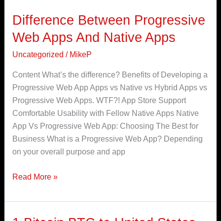
Difference Between Progressive
Difference
Between
Web Apps And Native Apps
Progressive
Uncategorized
/
MikeP
Web
Apps
Content What’s the difference? Benefits of Developing a
And
Progressive Web App Apps vs Native vs Hybrid Apps vs
Native
Progressive Web Apps. WTF?! App Store Support
Apps
Comfortable Usability with Fellow Native Apps Native
App Vs Progressive Web App: Choosing The Best for
Business What is a Progressive Web App? Depending
on your overall purpose and app
Read More »
1