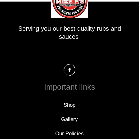
Serving you our best quality rubs and
sauces
F
a
c
e
b
o
Important links
o
k
-
f
Shop
Gallery
Our Policies