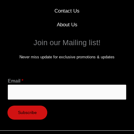
Contact Us
About Us
Join our Mailing list!
Never miss update for exclusive promotions & updates
Email
*
Subscribe